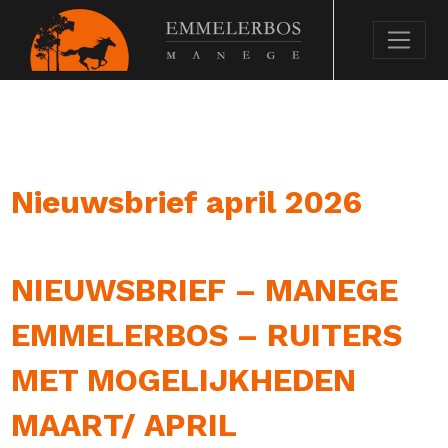
Nieuwsbrief april 2026
NIEUWSBRIEF – MANEGE
EMMELERBOS – RUITERS
MET MOGELIJKHEDEN
MAART/ APRIL