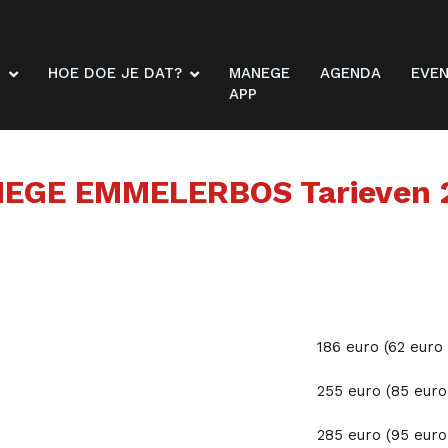
N
HOE DOE JE DAT?
MANEGE
AGENDA
EVE
APP
EGE EMMELERBOS Tarieven 
186 euro (62 eur
255 euro (85 eur
285 euro (95 eur