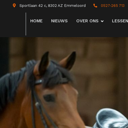
Sportlaan 42 c, 8302 AZ Emmeloord
0527-265 713
HOME
NIEUWS
OVER ONS
LESSE